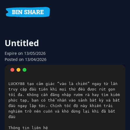
Untitled
Expire
on 13/05/2026
Posted on
13/04/2026
LUCKY88 tạo cảm giác “vào là chiến” ngay từ lần 
truy cập đầu tiên khi mọi thứ đều được rút gọn 
tối đa. Không cần đăng nhập rườm rà hay tìm kiếm 
phức tạp, bạn có thể nhấn vào sảnh bất kỳ và bắt 
đầu ngay lập tức. Chính tốc độ này khiến trải 
nghiệm trở nên cuốn và khó dừng lại khi đã bắt 