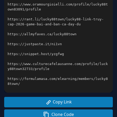
https://www.oramourgioielli.com/profile/lucky88t
https://rant.li/lucky88town/lucky88-link-truy-
https://www.culturecafelausanne.com/profile/luck
https://formulamasa.com/elearning/members/lucky8
8town/
Copy Link
Clone Code